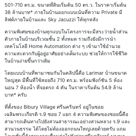
501-710 ตร.ม. ขนาดที่ดินเริ่มต้น 50 ตร.ว. ในราคาเริ่มต้น
38 ล้านบาท* ภายในบ้านออกแบบเน้นที่ความ Private มี
ลิฟต์ภายในบ้านและ Sky Jacuzzi ให้ทุกหลัง
ความพิเศษของบ้านทุกแบบในโครงการจะมีสระว่ายน้ำส่วน
ตัวภายในบ้านบริเวณชั้น 2 ทั้งหมด รวมถึงยังมีการนำ
เทคโนโลยี Home Automation ต่าง ๆ เข้ามาใช้อำนวย
ความสะดวกกับผู้อยู่อาศัยอย่างเต็มระบบ ช่วยให้การใช้ชีวิต
ในบ้านง่ายขึ้นกว่าเดิม
โดยแบบบ้านที่พามาชมกันในคลิปนี้คือ Larimar บ้านขนาด
ใหญ่สุด มีพื้นที่ใช้สอยถึง 710 ตร.ม. พร้อมฟังก์ชัน 5 ห้อง
นอน 7 ห้องน้ำ ที่จอดรถ 4 คัน ในราคาเริ่มต้น 54.9 ล้าน
บาท* ครับ
ที่ตั้งของ Bibury Village ศรีนครินทร์ อยู่ในซอย
เฉลิมพระเกียรติ ร.9 ซอย 7 แยก 4 ความพิเศษของซอยนี้คือ
สามารถเดินทางไปยังสวนสาธารณะอย่างสวนหลวง ร.9 และ
สวนวนธรรม ได้โดยไม่ต้องออกถนนใหญ่เลยด้วยครับ แถม
โลเคชั่นนี้ยังสามารถเชื่อมต่อไปยังย่านศรีนครินทร์ บางนา