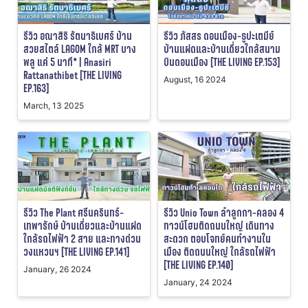
รีวิว อณาสิริ รัตนาธิเบศร์ บ้าน
รีวิว ภัสสร ดอนเมือง-ธูปะเตมีย์
สวยสไตล์ LAGOM ใกล้ MRT บาง
บ้านแฝดและบ้านเดี่ยวใกล้สนาม
พลู แค่ 5 นาที* | Anasiri
บินดอนเมือง [THE LIVING EP.153]
Rattanathibet [THE LIVING
August, 16 2024
EP.163]
March, 13 2025
รีวิว The Plant ศรีนครินทร์-
รีวิว Unio Town ลำลูกกา-คลอง 4
เทพารักษ์ บ้านเดี่ยวและบ้านแฝด
ทาวน์โฮมติดถนนใหญ่ เดินทาง
ใกล้รถไฟฟ้า 2 สาย และทางด่วน
สะดวก ตอบโจทย์คนทำงานใน
วงแหวนฯ [THE LIVING EP.141]
เมือง ติดถนนใหญ่ ใกล้รถไฟฟ้า
[THE LIVING EP.140]
January, 26 2024
January, 24 2024