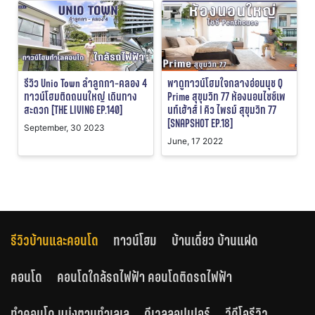
รีวิว Unio Town ลำลูกกา-คลอง 4
พาดูทาวน์โฮมใจกลางอ่อนนุช Q
ทาวน์โฮมติดถนนใหญ่ เดินทาง
Prime สุขุมวิท 77 ห้องนอนไซซ์เพ
สะดวก [THE LIVING EP.140]
นท์เฮ้าส์ l คิว ไพรม์ สุขุมวิท 77
[SNAPSHOT EP.18]
September, 30 2023
June, 17 2022
รีวิวบ้านและคอนโด
ทาวน์โฮม
บ้านเดี่ยว บ้านแฝด
คอนโด
คอนโดใกล้รถไฟฟ้า คอนโดติดรถไฟฟ้า
ทำคอนโด แบ่งตามทำเลเล
ดีเวลลอปเปอร์
วีดีโอรีวิว