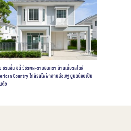
Phetkasem
รีวิว
,
รีวิวบ้านและคอนโด
,
รีวิวคอนโดมิเนียม
,
Review
ium
์ ชินเขต คอนโดพร้อมอยู่ใหม่จากแสนสิริ แต่งครบ ใกล้
ifestore งามวงศ์วาน ในงบ 1.59 ล้าน* | VAY
et
รีวิว
,
พรีวิวคอนโดใหม่
,
Preview Condominium
,
คอน
Sansiri
รีวิว Bless Residence Ekkamai (เบลส เรสสิเดนซ์ เอกมัย)
รีวิว แกรน
คอนโด Low rise พร้อมอยู่ ในซอยเอกมัย 22 ใกล้โรงเรียน
Rama 3) ค
นานาชาติ
วงแหวนฯ อ