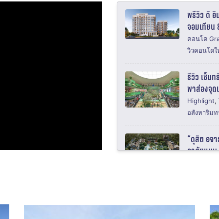
พรีวิว ดิ 
จอมเทียน 8
คอนโด Gra
วิวคอนโดใ
รีวิว เซ็นท
พาส่องจุด
Highlight
,
อสังหาริมทร
“ดุสิต อจ
อาศัยแบบ L
Highlight
,
รีวิว The
2 สาย BTS 
สามย่าน ปร