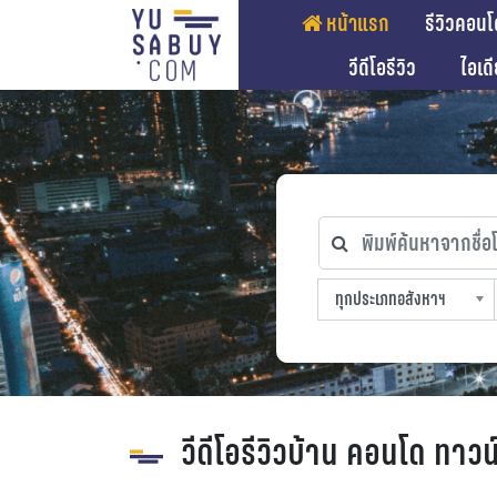
หน้าแรก
รีวิวคอนโ
วีดีโอรีวิว
ไอเด
พิมพ์ค้นหาจากชื่อโคร
ทุกประเภทอสังหาฯ
ทุกทำเลที่ตั้ง
ทุกสถานีรถไฟฟ้า
ทุกช่วงราคา
ทุกประเภทอสังหาฯ
sproperty
วีดีโอรีวิวบ้าน คอนโด ทาวน