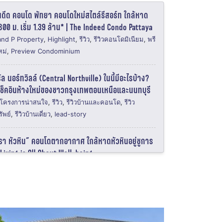
อินดีด คอนโด พัทยา คอนโดใหม่สไตล์รีสอร์ท ใกล้หาด
00 ม. เริ่ม 1.39 ล้าน* | The Indeed Condo Pattaya
nd P Property
,
Highlight
,
รีวิว
,
รีวิวคอนโดมิเนียม
,
พรี
หม่
,
Preview Condominium
รัล นอร์ทวิลล์ (Central Northville) ในนี้มีอะไรบ้าง?
เช็คอินห้างใหม่ของชาวกรุงเทพตอนเหนือและนนทบุรี
โครงการน่าสนใจ
,
รีวิว
,
รีวิวบ้านและคอนโด
,
รีวิว
ัพย์
,
รีวิวบ้านเดี่ยว
,
lead-story
ารา หัวหิน” คอนโดตากอากาศ ใกล้หาดหัวหินอยู่ชูการ
iving is All About Well-being
ข่าวอสังหาริมทรัพย์
,
Real Estate News
 President สาทร-เพชรเกษม คอนโดใหม่ ใกล้รถไฟฟ้า
& MRT บางหว้า 230 ม. นั่งเข้า สาทร สีลม จุฬาฯ
ะมาณ 15 นาที* เริ่ม 1.75 ล้าน* | The President