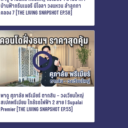
บ้านฟ้ากรีนเนอรี นีโอลา วงแหวน ลำลูกกา
คลอง 7 [THE LIVING SNAPSHOT EP.58]
พาดู ศุภาลัย พรีเมียร์ ตากสิน – วงเวียนใหญ่
สเปคพรีเมียม ใกล้รถไฟฟ้า 2 สาย l Supalai
Premier [THE LIVING SNAPSHOT EP.55]