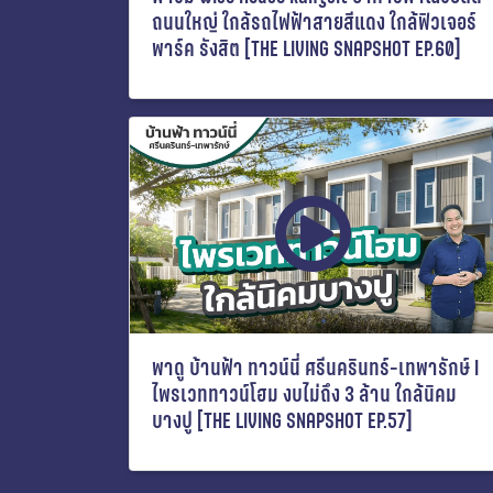
ถนนใหญ่ ใกล้รถไฟฟ้าสายสีแดง ใกล้ฟิวเจอร์
พาร์ค รังสิต [THE LIVING SNAPSHOT EP.60]
พาดู บ้านฟ้า ทาวน์นี่ ศรีนครินทร์-เทพารักษ์ I
ไพรเวททาวน์โฮม งบไม่ถึง 3 ล้าน ใกล้นิคม
บางปู [THE LIVING SNAPSHOT EP.57]