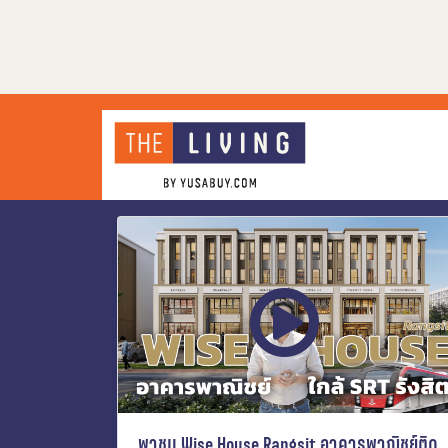
พาชม Wise House Rangsit อาคารพาณิชย์ติด