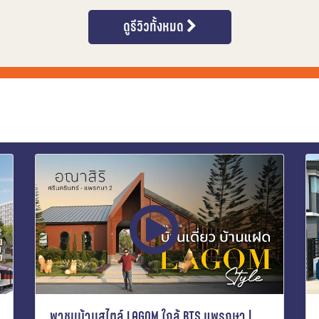
ดูรีวิวทั้งหมด
พาชมบ้านสไตล์ LAGOM ใกล้ BTS แพรกษา |