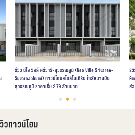
Sathorn-
Highlight
,
Condomin
พรีวิว เวย
The mall L
Chinnakh
Highlight
,
โด แสนสิริ 
ee-
รีวิว ชวนชื่น ซิตี้ วัชรพล-รามอินทรา บ้านเดี่ยวสไตล์
น
American Country ใกล้รถไฟฟ้าสายสีชมพู ยูนิตน้อยเป็น
ส่วนตัว
รีวิวทาวน์โฮม