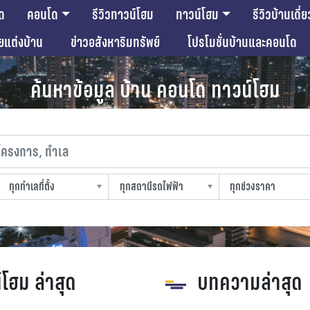
ด
คอนโด
รีวิวทาวน์โฮม
ทาวน์โฮม
รีวิวบ้านเดี่ย
ียแต่งบ้าน
ข่าวอสังหาริมทรัพย์
โปรโมชั่นบ้านและคอนโด
ค้นหาข้อมูล บ้าน คอนโด ทาวน์โฮม
งการ, ทำเล
ทุกทำเลที่ตั้ง
ทุกสถานีรถไฟฟ้า
ทุกช่วงราคา
slocation
strain-station
sprice
์โฮม ล่าสุด
บทความล่าสุด