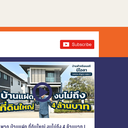
พาดู บ้านแฝด ที่ดินใหญ่ งบไม่ถึง 4 ล้านบาท I