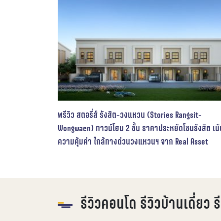
Rangsit-
รีวิว นีโอ วิลล์ ศรีวารี-สุวรรณภูมิ (Neo Ville Srivar
โซนรังสิต เน้น
Suvarnabhumi) ทาวน์โฮมสไตล์โมเดิร์น ใกล้สนามบิ
eal Asset
สุวรรณภูมิ ราคาเริ่ม 2.79 ล้านบาท
รีวิวคอนโด รีวิวบ้านเดี่ยว 