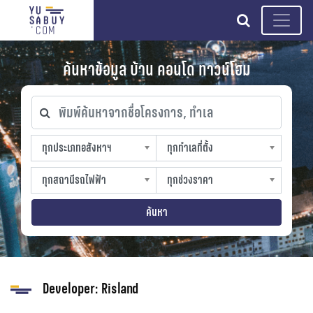
search
ค้นหาข้อมูล บ้าน คอนโด ทาวน์โฮม
พิมพ์ค้นหาจากชื่อโครงการ, ทำเล
ทุกประเภทอสังหาฯ
ทุกทำเลที่ตั้ง
ทุกประเภทอสังหาฯ
ทุกทำเลที่ตั้ง
sproperty
slocation
ทุกสถานีรถไฟฟ้า
ทุกช่วงราคา
ทุกสถานีรถไฟฟ้า
ทุกช่วงราคา
strain-station
sprice
ค้นหา
Developer:
Risland