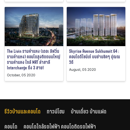
The Livin รามคำแหง (เดอะ ลิฟวิ่น
Skyrise Avenue Sukhumvit 64 :
รามคำแหง) คอนโดสูงติดถนนใหญ่
คอนโดดีไซน์เก๋ บนย่านชิคๆ ปุณณ
รามคำแหง ใกล้ MRT ลำสาลี
วิถี
Interchange ถึง 3 สาย!
August, 05 2020
October, 05 2020
รีวิวบ้านและคอนโด
ทาวน์โฮม
บ้านเดี่ยว บ้านแฝด
คอนโด
คอนโดใกล้รถไฟฟ้า คอนโดติดรถไฟฟ้า