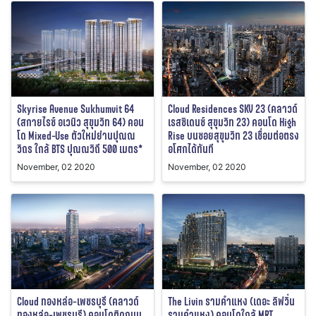
Skyrise Avenue Sukhumvit 64
Cloud Residences SKV 23 (คลาวด์
(สกายไรซ์ อเวนิว สุขุมวิท 64) คอน
เรสซิเดนซ์ สุขุมวิท 23) คอนโด High
โด Mixed-Use ตัวใหม่ย่านปุณณ
Rise บนซอยสุขุมวิท 23 เชื่อมต่อตรง
วิถร ใกล้ BTS ปุณณวิถี 500 เมตร*
อโศกได้ทันที
November, 02 2020
November, 02 2020
Cloud ทองหล่อ-เพชรบุรี (คลาวด์
The Livin รามคำแหง (เดอะ ลิฟวิ่น
ทองหล่อ-เพชรบุรี) คอนโดติดถนน
รามคำแหง) คอนโดใกล้ MRT