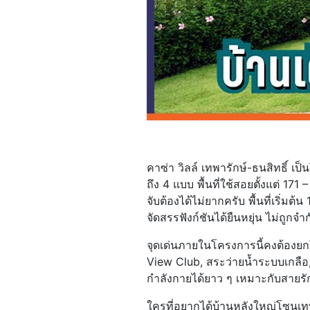
คาซ่า วิลล์ เทพารักษ์-ธนสิทธิ์ 
ถึง 4 แบบ พื้นที่ใช้สอยตั้งแต่ 171
จับต้องได้ไม่ยากครับ พื้นที่เริ่ม
จัดสรรฟังก์ชันได้ยืนหยุ่น ไม่ถู
จุดเด่นภายในโครงการนี้คงต้องยกใ
View Club, สระว่ายน้ำระบบเกลือ,
กำลังกายได้ยาว ๆ เหมาะกับสายร
ใครที่อยากได้บ้านหลังใหญ่โซนเทพ