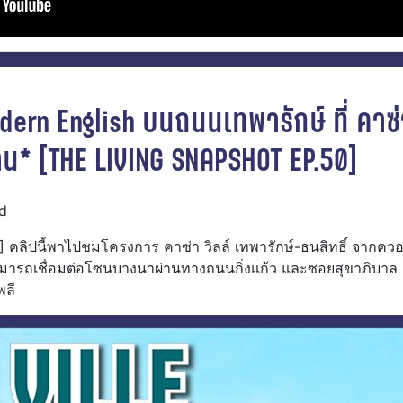
dern English บนถนนเทพารักษ์ ที่ คาซ่า
 ล้าน* [THE LIVING SNAPSHOT EP.50]
ad
ปนี้พาไปชมโครงการ คาซ่า วิลล์ เทพารักษ์-ธนสิทธิ์ จากควอลิตี
สามารถเชื่อมต่อโซนบางนาผ่านทางถนนกิ่งแก้ว และซอยสุขาภิบาล 6
พลี