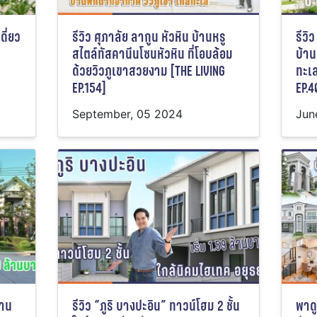
ดี่ยว
รีวิว ศุภาลัย ลากูน หัวหิน บ้านหรู
รีวิ
สไตล์ทัสคานีนโซนหัวหิน ที่โอบล้อม
บ้า
ด้วยวิวภูเขาสวยงาม [THE LIVING
ทะเ
EP.154]
EP.4
September, 05 2024
Jun
้าน
รีวิว “ภูริ บางปะอิน” ทาวน์โฮม 2 ชั้น
พาดู