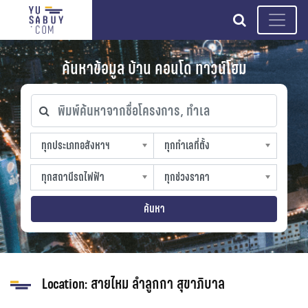
search
ค้นหาข้อมูล บ้าน คอนโด ทาวน์โฮม
พิมพ์ค้นหาจากชื่อโครงการ, ทำเล
ทุกประเภทอสังหาฯ
ทุกทำเลที่ตั้ง
ทุกประเภทอสังหาฯ
ทุกทำเลที่ตั้ง
sproperty
slocation
ทุกสถานีรถไฟฟ้า
ทุกช่วงราคา
ทุกสถานีรถไฟฟ้า
ทุกช่วงราคา
strain-station
sprice
ค้นหา
Location:
สายไหม ลำลูกกา สุขาภิบาล