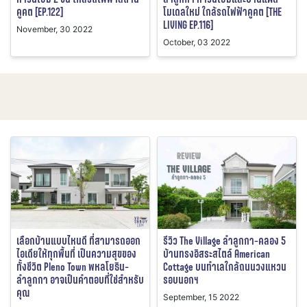
คูคต [EP.122]
โมเดลใหม่ ใกล้รถไฟฟ้าคูคต [THE
LIVING EP.116]
November, 30 2022
October, 03 2022
เลือกบ้านแบบไหนดี ที่สามารถออก
รีวิว The Village ลำลูกกา-คลอง 5
ไอเดียให้ทุกพื้นที่ เป็นความสุขของ
บ้านทรงอิสระสไตล์ American
ทั้งชีวิต Pleno Town พหลโยธิน-
Cottage บนทำเลใกล้ถนนวงแหวน
ลำลูกกา อาจเป็นคำตอบที่ใช่สำหรับ
รอบนอกฯ
คุณ
September, 15 2022