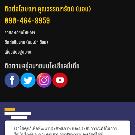
ติดต่อโฆษณา คุณวรรณารัตน์ (แอน)
090-464-8959
รายละเอียดโฆษณา
ติดต่อทีมงาน (แนะนำ ติชม)
เกี่ยวกับอยู่สบาย
ติดตามอยู่สบายบนโซเชียลมีเดีย
เราใช้คุกกี้เพื่อพัฒนาประสิทธิภาพ และประสบการณ์ที่ดีในการ
หน้าหลัก
รีวิวคอนโด
รีวิวทาวน์โฮม
รีวิวบ้านเดี่ยว
วีดีโอรีวิว
ใช้เว็บไซต์ของคุณ คุณสามารถศึกษารายละเอียดได้ที่