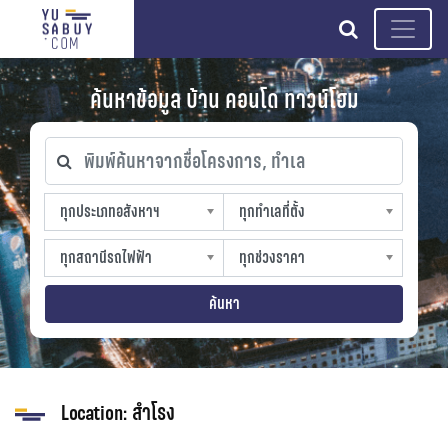
search
ค้นหาข้อมูล บ้าน คอนโด ทาวน์โฮม
พิมพ์ค้นหาจากชื่อโครงการ, ทำเล
ทุกประเภทอสังหาฯ
ทุกทำเลที่ตั้ง
ทุกประเภทอสังหาฯ
ทุกทำเลที่ตั้ง
sproperty
slocation
ทุกสถานีรถไฟฟ้า
ทุกช่วงราคา
ทุกสถานีรถไฟฟ้า
ทุกช่วงราคา
strain-station
sprice
ค้นหา
Location:
สำโรง