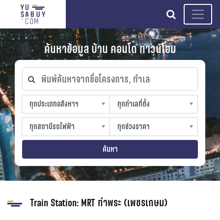
search
ค้นหาข้อมูล บ้าน คอนโด ทาวน์โฮม
พิมพ์ค้นหาจากชื่อโครงการ, ทำเล
ทุกประเภทอสังหาฯ
ทุกทำเลที่ตั้ง
ทุกประเภทอสังหาฯ
ทุกทำเลที่ตั้ง
sproperty
slocation
ทุกสถานีรถไฟฟ้า
ทุกช่วงราคา
ทุกสถานีรถไฟฟ้า
ทุกช่วงราคา
strain-station
sprice
ค้นหา
Train Station:
MRT ท่าพระ (เพชรเกษม)