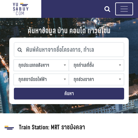
search
ค้นหาข้อมูล บ้าน คอนโด ทาวน์โฮม
พิมพ์ค้นหาจากชื่อโครงการ, ทำเล
ทุกประเภทอสังหาฯ
ทุกทำเลที่ตั้ง
ทุกประเภทอสังหาฯ
ทุกทำเลที่ตั้ง
sproperty
slocation
ทุกสถานีรถไฟฟ้า
ทุกช่วงราคา
ทุกสถานีรถไฟฟ้า
ทุกช่วงราคา
strain-station
sprice
ค้นหา
Train Station:
MRT ราชมังคลา