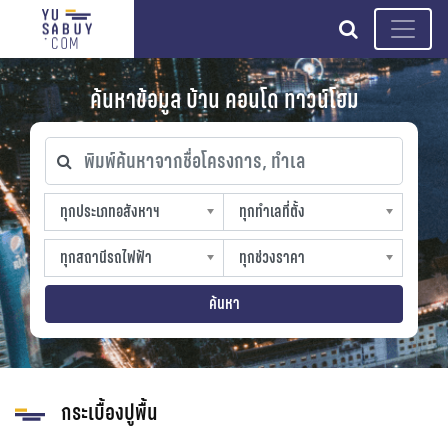
search
ค้นหาข้อมูล บ้าน คอนโด ทาวน์โฮม
พิมพ์ค้นหาจากชื่อโครงการ, ทำเล
ทุกประเภทอสังหาฯ
ทุกทำเลที่ตั้ง
ทุกประเภทอสังหาฯ
ทุกทำเลที่ตั้ง
sproperty
slocation
ทุกสถานีรถไฟฟ้า
ทุกช่วงราคา
ทุกสถานีรถไฟฟ้า
ทุกช่วงราคา
strain-station
sprice
ค้นหา
กระเบื้องปูพื้น