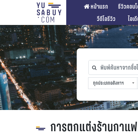
หน้าแรก
รีวิวคอนโ
วีดีโอรีวิว
ไอเด
พิมพ์ค้นหาจากชื่อโคร
ทุกประเภทอสังหาฯ
ทุกทำเลที่ตั้ง
ทุกสถานีรถไฟฟ้า
ทุกช่วงราคา
ทุกประเภทอสังหาฯ
sproperty
การตกแต่งร้านกาแฟ