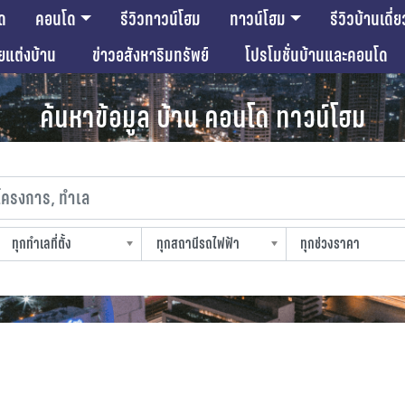
ด
คอนโด
รีวิวทาวน์โฮม
ทาวน์โฮม
รีวิวบ้านเดี่ย
ียแต่งบ้าน
ข่าวอสังหาริมทรัพย์
โปรโมชั่นบ้านและคอนโด
ค้นหาข้อมูล บ้าน คอนโด ทาวน์โฮม
งการ, ทำเล
ทุกทำเลที่ตั้ง
ทุกสถานีรถไฟฟ้า
ทุกช่วงราคา
slocation
strain-station
sprice