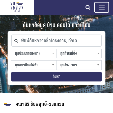
search
ค้นหาข้อมูล บ้าน คอนโด ทาวน์โฮม
พิมพ์ค้นหาจากชื่อโครงการ, ทำเล
ทุกประเภทอสังหาฯ
ทุกทำเลที่ตั้ง
ทุกประเภทอสังหาฯ
ทุกทำเลที่ตั้ง
sproperty
slocation
ทุกสถานีรถไฟฟ้า
ทุกช่วงราคา
ทุกสถานีรถไฟฟ้า
ทุกช่วงราคา
strain-station
sprice
ค้นหา
คณาสิริ ชัยพฤกษ์-วงแหวน