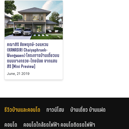
คณาสิริ ชัยพฤกษ์-วงแหวน
(KANASIRI Chaiyaphruek-
Wongwaen) โครงการบ้านเดี่ยวบน
ถนนบางกรวย-ไทยน้อย จากแสน
สิริ [Mini Preview]
June, 21 2019
รีวิวบ้านและคอนโด
ทาวน์โฮม
บ้านเดี่ยว บ้านแฝด
คอนโด
คอนโดใกล้รถไฟฟ้า คอนโดติดรถไฟฟ้า