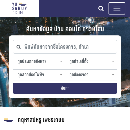
search
ค้นหาข้อมูล บ้าน คอนโด ทาวน์โฮม
พิมพ์ค้นหาจากชื่อโครงการ, ทำเล
ทุกประเภทอสังหาฯ
ทุกทำเลที่ตั้ง
ทุกประเภทอสังหาฯ
ทุกทำเลที่ตั้ง
sproperty
slocation
ทุกสถานีรถไฟฟ้า
ทุกช่วงราคา
ทุกสถานีรถไฟฟ้า
ทุกช่วงราคา
strain-station
sprice
ค้นหา
คฤหาสน์หรู เพชรเกษม