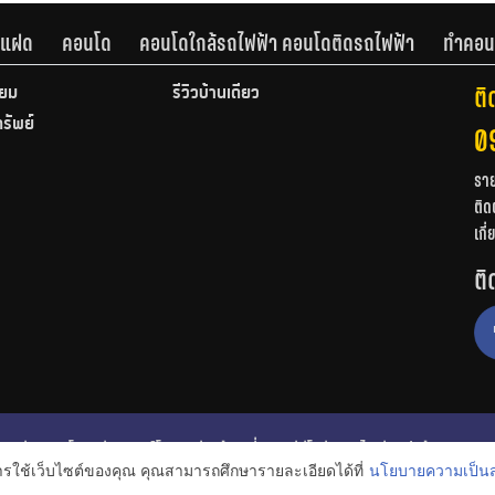
านแฝด
คอนโด
คอนโดใกล้รถไฟฟ้า คอนโดติดรถไฟฟ้า
ทำคอน
ติ
ียม
รีวิวบ้านเดี่ยว
ทรัพย์
0
รา
ติด
เกี
ติ
ก
รีวิวคอนโด
รีวิวทาวน์โฮม
รีวิวบ้านเดี่ยว
วีดีโอรีวิว
ไอเดียแต่งบ้าน
การใช้เว็บไซต์ของคุณ คุณสามารถศึกษารายละเอียดได้ที่
นโยบายความเป็นส
งหาริมทรัพย์
โปรโมชั่นบ้านและคอนโด
โครงการน่าสนใจ