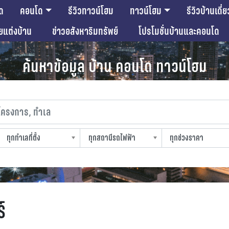
ด
คอนโด
รีวิวทาวน์โฮม
ทาวน์โฮม
รีวิวบ้านเดี่ย
ียแต่งบ้าน
ข่าวอสังหาริมทรัพย์
โปรโมชั่นบ้านและคอนโด
ค้นหาข้อมูล บ้าน คอนโด ทาวน์โฮม
งการ, ทำเล
ทุกทำเลที่ตั้ง
ทุกสถานีรถไฟฟ้า
ทุกช่วงราคา
slocation
strain-station
sprice
์