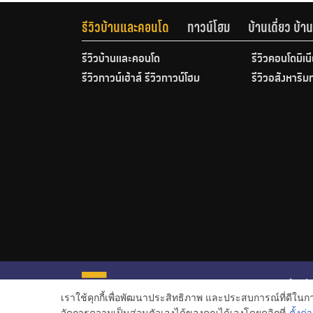
รีวิวบ้านและคอนโด
ทาวน์โฮม
บ้านเดี่ยว บ้
รีวิวบ้านและคอนโด
รีวิวคอนโดมิเน
รีวิวทาวน์เฮ้าส์ รีวิวทาวน์โฮม
รีวิวอสังหาริม
หน้าหลั
เราใช้คุกกี้เพื่อพัฒนาประสิทธิภาพ และประสบการณ์ที่ดีใน
ข่าวอสั
จัดการความเป็นส่วนตัวเองได้ของคุณได้เองโดยคลิกที่
ตั้งค่า