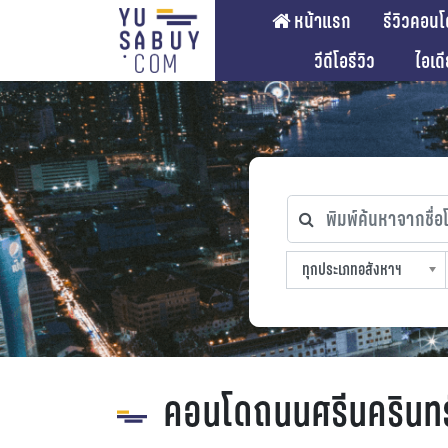
หน้าแรก
รีวิวคอนโ
วีดีโอรีวิว
ไอเด
พิมพ์ค้นหาจากชื่อโคร
ทุกประเภทอสังหาฯ
ทุกทำเลที่ตั้ง
ทุกสถานีรถไฟฟ้า
ทุกช่วงราคา
ทุกประเภทอสังหาฯ
sproperty
คอนโดถนนศรีนครินทร