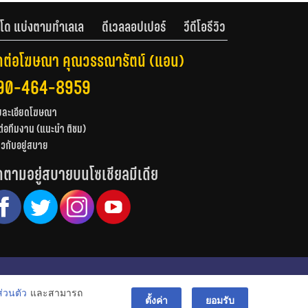
โด แบ่งตามทำเลเล
ดีเวลลอปเปอร์
วีดีโอรีวิว
ดต่อโฆษณา คุณวรรณารัตน์ (แอน)
90-464-8959
ยละเอียดโฆษณา
ต่อทีมงาน (แนะนำ ติชม)
่ยวกับอยู่สบาย
ดตามอยู่สบายบนโซเชียลมีเดีย
© สงวนลิขสิทธิ์ 2556-2564
่วนตัว
และสามารถ
bac
ตั้งค่า
ยอมรับ