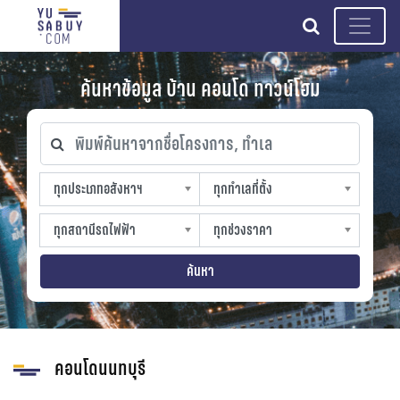
search
ค้นหาข้อมูล บ้าน คอนโด ทาวน์โฮม
พิมพ์ค้นหาจากชื่อโครงการ, ทำเล
ทุกประเภทอสังหาฯ
ทุกทำเลที่ตั้ง
ทุกประเภทอสังหาฯ
ทุกทำเลที่ตั้ง
sproperty
slocation
ทุกสถานีรถไฟฟ้า
ทุกช่วงราคา
ทุกสถานีรถไฟฟ้า
ทุกช่วงราคา
strain-station
sprice
ค้นหา
คอนโดนนทบุรี