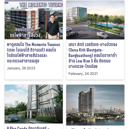
พาดูคอนโด The Momento Tiwanon
เสนา คิทท์ เวสต์เกต-บางบัวทอง
(เดอะ โมเมนโต้ ติวานนท์) คอนโด
(Sena Kith Westgate-
ใกล้รถไฟฟ้าสายสีม่วงและ
Bangbuathong) คอนโดราคาต่ำ
กระทรวงสาธารณสุข
ล้าน Low Rise 5 ชั้น ติดถนน
บางกรวย-ไทรน้อย
January, 26 2023
February, 24 2021
A Plus Condo รัตนาธิเบศร์ –