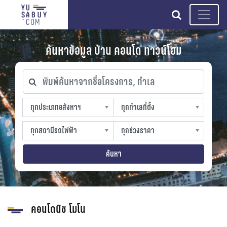
search
ค้นหาข้อมูล บ้าน คอนโด ทาวน์โฮม
พิมพ์ค้นหาจากชื่อโครงการ, ทำเล
ทุกประเภทอสังหาฯ
ทุกทำเลที่ตั้ง
ทุกประเภทอสังหาฯ
ทุกทำเลที่ตั้ง
sproperty
slocation
ทุกสถานีรถไฟฟ้า
ทุกช่วงราคา
ทุกสถานีรถไฟฟ้า
ทุกช่วงราคา
strain-station
sprice
ค้นหา
คอนโดนิช โมโน