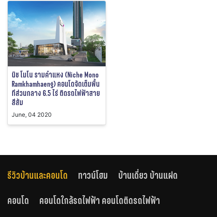
นิช โมโน รามคําแหง (Niche Mono
Ramkhamhaeng) คอนโดจัดเต็มพื้น
ทีส่วนกลาง 6.5 ไร่ ติดรถไฟฟ้าสาย
สีส้ม
June, 04 2020
รีวิวบ้านและคอนโด
ทาวน์โฮม
บ้านเดี่ยว บ้านแฝด
คอนโด
คอนโดใกล้รถไฟฟ้า คอนโดติดรถไฟฟ้า