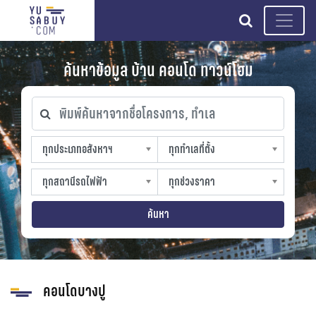
search
ค้นหาข้อมูล บ้าน คอนโด ทาวน์โฮม
พิมพ์ค้นหาจากชื่อโครงการ, ทำเล
ทุกประเภทอสังหาฯ
ทุกทำเลที่ตั้ง
ทุกประเภทอสังหาฯ
ทุกทำเลที่ตั้ง
sproperty
slocation
ทุกสถานีรถไฟฟ้า
ทุกช่วงราคา
ทุกสถานีรถไฟฟ้า
ทุกช่วงราคา
strain-station
sprice
ค้นหา
คอนโดบางปู