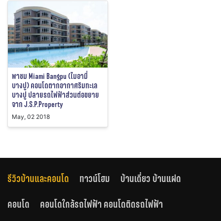
พาชม Miami Bangpu (ไมอามี่
บางปู) คอนโดตากอากาศริมทะเล
บางปู ปลายรถไฟฟ้าส่วนต่อขยาย
จาก J.S.P.Property
May, 02 2018
รีวิวบ้านและคอนโด
ทาวน์โฮม
บ้านเดี่ยว บ้านแฝด
คอนโด
คอนโดใกล้รถไฟฟ้า คอนโดติดรถไฟฟ้า