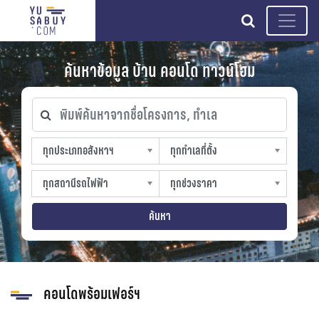
search
ค้นหาข้อมูล บ้าน คอนโด ทาวน์โฮม
พิมพ์ค้นหาจากชื่อโครงการ, ทำเล
ทุกประเภทอสังหาฯ
ทุกทำเลที่ตั้ง
ทุกประเภทอสังหาฯ
ทุกทำเลที่ตั้ง
sproperty
slocation
ทุกสถานีรถไฟฟ้า
ทุกช่วงราคา
ทุกสถานีรถไฟฟ้า
ทุกช่วงราคา
strain-station
sprice
ค้นหา
คอนโดพร้อมเฟอร์ฯ