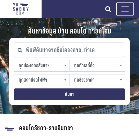
search
ค้นหาข้อมูล บ้าน คอนโด ทาวน์โฮม
พิมพ์ค้นหาจากชื่อโครงการ, ทำเล
ทุกประเภทอสังหาฯ
ทุกทำเลที่ตั้ง
ทุกประเภทอสังหาฯ
ทุกทำเลที่ตั้ง
sproperty
slocation
ทุกสถานีรถไฟฟ้า
ทุกช่วงราคา
ทุกสถานีรถไฟฟ้า
ทุกช่วงราคา
strain-station
sprice
ค้นหา
คอนโดรัชดา-รามอินทรา