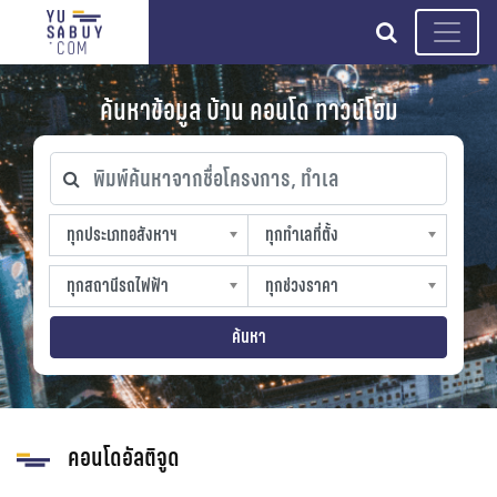
search
ค้นหาข้อมูล บ้าน คอนโด ทาวน์โฮม
พิมพ์ค้นหาจากชื่อโครงการ, ทำเล
ทุกประเภทอสังหาฯ
ทุกทำเลที่ตั้ง
ทุกประเภทอสังหาฯ
ทุกทำเลที่ตั้ง
sproperty
slocation
ทุกสถานีรถไฟฟ้า
ทุกช่วงราคา
ทุกสถานีรถไฟฟ้า
ทุกช่วงราคา
strain-station
sprice
ค้นหา
คอนโดอัลติจูด