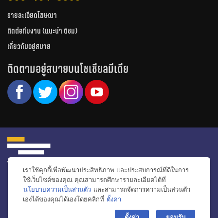
รายละเอียดโฆษณา
ติดต่อทีมงาน (แนะนำ ติชม)
เกี่ยวกับอยู่สบาย
ติดตามอยู่สบายบนโซเชียลมีเดีย
เราใช้คุกกี้เพื่อพัฒนาประสิทธิภาพ และประสบการณ์ที่ดีในการ
หน้าหลัก
รีวิวคอนโด
รีวิวทาวน์โฮม
รีวิวบ้านเดี่ยว
วีดีโอรีวิว
ใช้เว็บไซต์ของคุณ คุณสามารถศึกษารายละเอียดได้ที่
นโยบายความเป็นส่วนตัว
และสามารถจัดการความเป็นส่วนตัว
ไอเดียแต่งบ้าน
ข่าวอสังหาริมทรัพย์
โปรโมชั่นบ้านและคอนโด
เองได้ของคุณได้เองโดยคลิกที่
ตั้งค่า
โครงการน่าสนใจ
bac
ตั้งค่า
ยอมรับ