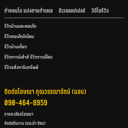
ทำคอนโด แบ่งตามทำเลเล
ดีเวลลอปเปอร์
วีดีโอรีวิว
รีวิวบ้านและคอนโด
รีวิวคอนโดมิเนียม
รีวิวบ้านเดี่ยว
รีวิวทาวน์เฮ้าส์ รีวิวทาวน์โฮม
รีวิวอสังหาริมทรัพย์
ติดต่อโฆษณา คุณวรรณารัตน์ (แอน)
090-464-8959
รายละเอียดโฆษณา
ติดต่อทีมงาน (แนะนำ ติชม)