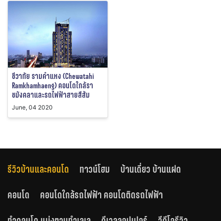
ชีวาทัย รามคำแหง (Chewatahi
Ramkhamhaeng) คอนโดใกล้รา
ชมังคลาและรถไฟฟ้าสายสีส้ม
June, 04 2020
รีวิวบ้านและคอนโด
ทาวน์โฮม
บ้านเดี่ยว บ้านแฝด
คอนโด
คอนโดใกล้รถไฟฟ้า คอนโดติดรถไฟฟ้า
ทำคอนโด แบ่งตามทำเลเล
ดีเวลลอปเปอร์
วีดีโอรีวิว