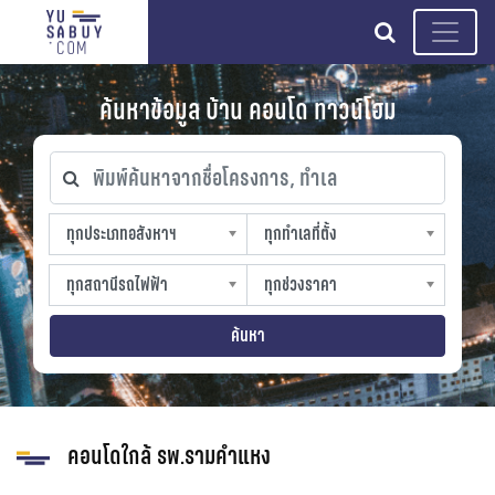
search
ค้นหาข้อมูล บ้าน คอนโด ทาวน์โฮม
พิมพ์ค้นหาจากชื่อโครงการ, ทำเล
ทุกประเภทอสังหาฯ
ทุกทำเลที่ตั้ง
ทุกประเภทอสังหาฯ
ทุกทำเลที่ตั้ง
sproperty
slocation
ทุกสถานีรถไฟฟ้า
ทุกช่วงราคา
ทุกสถานีรถไฟฟ้า
ทุกช่วงราคา
strain-station
sprice
ค้นหา
คอนโดใกล้ รพ.รามคำแหง