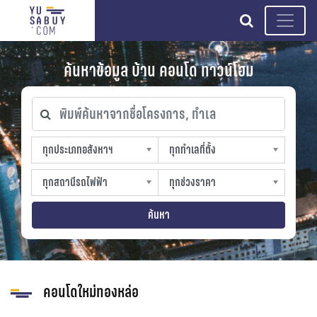
search
ค้นหาข้อมูล บ้าน คอนโด ทาวน์โฮม
พิมพ์ค้นหาจากชื่อโครงการ, ทำเล
ทุกประเภทอสังหาฯ
ทุกทำเลที่ตั้ง
ทุกประเภทอสังหาฯ
ทุกทำเลที่ตั้ง
sproperty
slocation
ทุกสถานีรถไฟฟ้า
ทุกช่วงราคา
ทุกสถานีรถไฟฟ้า
ทุกช่วงราคา
strain-station
sprice
ค้นหา
คอนโดใหม่ทองหล่อ