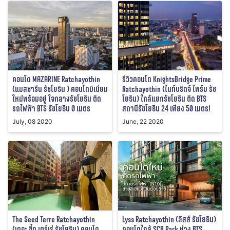
คอนโด MAZARINE Ratchayothin
รีวิวคอนโด KnightsBridge Prime
(แมสซารีน รัชโยธิน ) คอนโดมิเนียม
Ratchayothin (ไนท์บริดจ์ ไพร์ม รัช
ใหม่พร้อมอยู่ ใจกลางรัชโยธิน ติด
โยธิน) ใกล้แยกรัชโยธิน ติด BTS
รถไฟฟ้า BTS รัชโยธิน 0 เมตร
สถานีรัชโยธิน 24 เพียง 50 เมตร!
July, 08 2020
June, 22 2020
The Seed Terre Ratchayothin
Lyss Ratchayothin (ลิสส์ รัชโยธิน)
(เดอะ ซี้ด เตร์เร่ รัชโยธิน) คอนโด
คอนโดใกล้ SCB Park ห่าง BTS