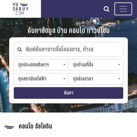
search
ค้นหาข้อมูล บ้าน คอนโด ทาวน์โฮม
พิมพ์ค้นหาจากชื่อโครงการ, ทำเล
ทุกประเภทอสังหาฯ
ทุกทำเลที่ตั้ง
ทุกประเภทอสังหาฯ
ทุกทำเลที่ตั้ง
sproperty
slocation
ทุกสถานีรถไฟฟ้า
ทุกช่วงราคา
ทุกสถานีรถไฟฟ้า
ทุกช่วงราคา
strain-station
sprice
ค้นหา
คอนโด รัชโยธิน