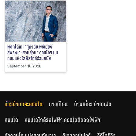
พลิกโฉม!! “ศุภาลัย พรีเมียร์
สี่พระยา-สามย่าน” คอนโดฯ บน
ถนนแห่งไลฟ์สไตล์ร่วมสมัย
September, 10 2020
รีวิวบ้านและคอนโด
ทาวน์โฮม
บ้านเดี่ยว บ้านแฝด
คอนโด
คอนโดใกล้รถไฟฟ้า คอนโดติดรถไฟฟ้า
ทำคอนโด แบ่งตามทำเลเล
ดีเวลลอปเปอร์
วีดีโอรีวิว