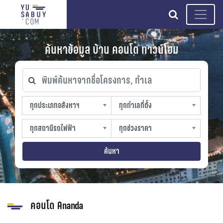
search
ค้นหาข้อมูล บ้าน คอนโด ทาวน์โฮม
พิมพ์ค้นหาจากชื่อโครงการ, ทำเล
ทุกประเภทอสังหาฯ
ทุกทำเลที่ตั้ง
ทุกประเภทอสังหาฯ
ทุกทำเลที่ตั้ง
sproperty
slocation
ทุกสถานีรถไฟฟ้า
ทุกช่วงราคา
ทุกสถานีรถไฟฟ้า
ทุกช่วงราคา
strain-station
sprice
ค้นหา
คอนโด Ananda