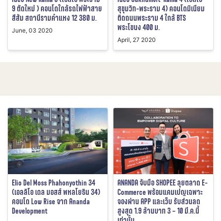
9 ตัดใหม่ ) คอนโดใกล้รถไฟฟ้าสาย
สุขุมวิท-พระราม 4) คอนโดมิเนียม
สีส้ม สถานีรามคำแหง 12 380 ม.
ติดถนนพระราม 4 ใกล้ BTS
พระโขนง 400 ม.
June, 03 2020
April, 27 2020
Elio Del Moss Phahonyothin 34
ANANDA จับมือ SHOPEE ลุยตลาด E-
(เอลลิโอ เดล มอสส์ พหลโยธิน 34)
Commerce พร้อมแคมเปญเฉพาะ
คอนโด Low Rise จาก Ananda
จองผ่าน APP และเว็บ รับส่วนลด
Development
สูงสุด 1.9 ล้านบาท 3 – 10 มี.ค.นี้
เท่านั้น