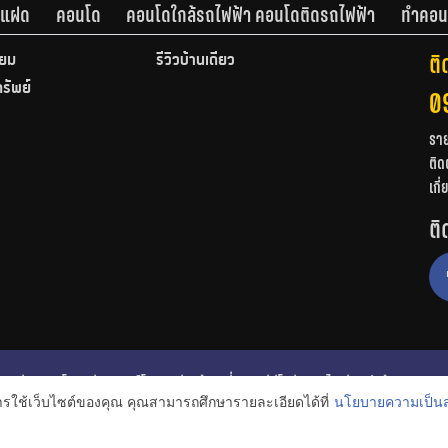
านแฝด
คอนโด
คอนโดใกล้รถไฟฟ้า คอนโดติดรถไฟฟ้า
ทำคอน
ติ
ียม
รีวิวบ้านเดี่ยว
ทรัพย์
0
รา
ติด
เกี
ติ
ก
รีวิวคอนโด
รีวิวทาวน์โฮม
รีวิวบ้านเดี่ยว
วีดีโอรีวิว
ไอเดียแต่งบ้าน
การใช้เว็บไซต์ของคุณ คุณสามารถศึกษารายละเอียดได้ที่
นโยบายความเป็นส
งหาริมทรัพย์
โปรโมชั่นบ้านและคอนโด
โครงการน่าสนใจ