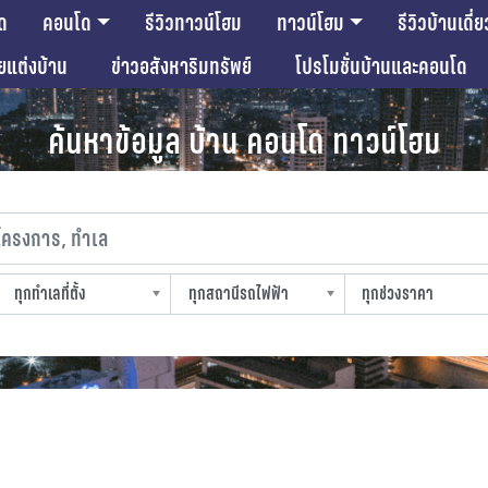
ด
คอนโด
รีวิวทาวน์โฮม
ทาวน์โฮม
รีวิวบ้านเดี่ย
ียแต่งบ้าน
ข่าวอสังหาริมทรัพย์
โปรโมชั่นบ้านและคอนโด
ค้นหาข้อมูล บ้าน คอนโด ทาวน์โฮม
งการ, ทำเล
ทุกทำเลที่ตั้ง
ทุกสถานีรถไฟฟ้า
ทุกช่วงราคา
slocation
strain-station
sprice