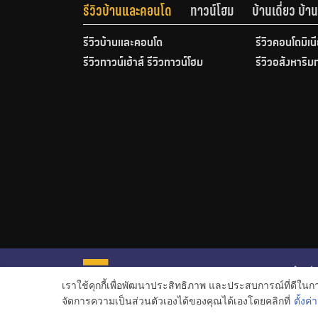
รีวิวบ้านและคอนโด
ทาวน์โฮม
บ้านเดี่ยว บ้
รีวิวบ้านและคอนโด
รีวิวคอนโดมิเน
รีวิวทาวน์เฮ้าส์ รีวิวทาวน์โฮม
รีวิวอสังหาริม
หน้าหลั
เราใช้คุกกี้เพื่อพัฒนาประสิทธิภาพ และประสบการณ์ที่ดีใน
ข่าวอสั
จัดการความเป็นส่วนตัวเองได้ของคุณได้เองโดยคลิกที่
ตั้งค่า