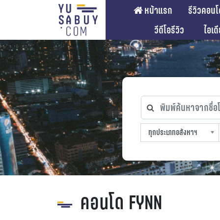
หน้าแรก
รีวิวคอนโ
วีดีโอรีวิว
ไอเด
พิมพ์ค้นหาจากชื่อโคร
ทุกประเภทอสังหาฯ
ทุกทำเลที่ตั้ง
ทุกสถานีรถไฟฟ้า
ทุกช่วงราคา
ทุกประเภทอสังหาฯ
sproperty
คอนโด FYNN