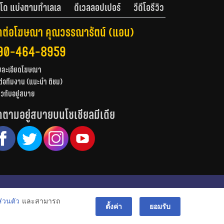
โด แบ่งตามทำเลเล
ดีเวลลอปเปอร์
วีดีโอรีวิว
ดต่อโฆษณา คุณวรรณารัตน์ (แอน)
90-464-8959
ยละเอียดโฆษณา
ต่อทีมงาน (แนะนำ ติชม)
่ยวกับอยู่สบาย
ดตามอยู่สบายบนโซเชียลมีเดีย
© สงวนลิขสิทธิ์ 2556-2564
่วนตัว
และสามารถ
bac
ตั้งค่า
ยอมรับ