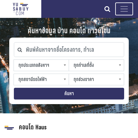
search
ค้นหาข้อมูล บ้าน คอนโด ทาวน์โฮม
พิมพ์ค้นหาจากชื่อโครงการ, ทำเล
ทุกประเภทอสังหาฯ
ทุกทำเลที่ตั้ง
ทุกประเภทอสังหาฯ
ทุกทำเลที่ตั้ง
sproperty
slocation
ทุกสถานีรถไฟฟ้า
ทุกช่วงราคา
ทุกสถานีรถไฟฟ้า
ทุกช่วงราคา
strain-station
sprice
ค้นหา
คอนโด Haus