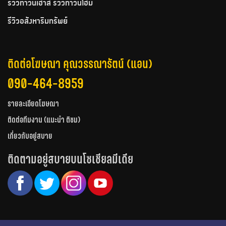
รีวิวทาวน์เฮ้าส์ รีวิวทาวน์โฮม
รีวิวอสังหาริมทรัพย์
ติดต่อโฆษณา คุณวรรณารัตน์ (แอน)
090-464-8959
รายละเอียดโฆษณา
ติดต่อทีมงาน (แนะนำ ติชม)
เกี่ยวกับอยู่สบาย
ติดตามอยู่สบายบนโซเชียลมีเดีย