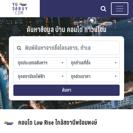
search
ค้นหาข้อมูล บ้าน คอนโด ทาวน์โฮม
พิมพ์ค้นหาจากชื่อโครงการ, ทำเล
ทุกประเภทอสังหาฯ
ทุกทำเลที่ตั้ง
ทุกประเภทอสังหาฯ
ทุกทำเลที่ตั้ง
sproperty
slocation
ทุกสถานีรถไฟฟ้า
ทุกช่วงราคา
ทุกสถานีรถไฟฟ้า
ทุกช่วงราคา
strain-station
sprice
ค้นหา
คอนโด Low Rise ใกล้สถานีพร้อมพงษ์