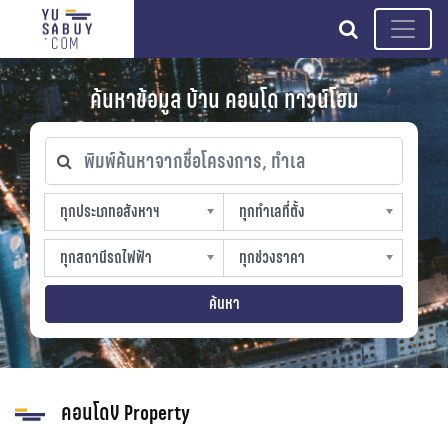
search
ค้นหาข้อมูล บ้าน คอนโด ทาวน์โฮม
พิมพ์ค้นหาจากชื่อโครงการ, ทำเล
ทุกประเภทอสังหาฯ
ทุกทำเลที่ตั้ง
ทุกประเภทอสังหาฯ
ทุกทำเลที่ตั้ง
sproperty
slocation
ทุกสถานีรถไฟฟ้า
ทุกช่วงราคา
ทุกสถานีรถไฟฟ้า
ทุกช่วงราคา
strain-station
sprice
ค้นหา
คอนโดV Property