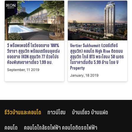
วี พร็อพเพอร์ตี้ โชว์ยอดขาย 100%
Vertier Sukhumvit (เวอร์เทียร์
วีธารา สุขุมวิท พร้อมเตรียมลุยเร่ง
สุขุมวิท) คอนโด High Rise ติดถนน
ยอดขาย IKON สุขุมวิท 77 ด้วยโปร
สุขุมวิท ใกล้ BTS พระโขนง 50 เมตร
ห้องพิเศษราคาเดียว 1.99 ลบ.
ในราคาเริ่มต้น 5.99 ล้าน โดย V
Property
September, 11 2019
January, 18 2019
รีวิวบ้านและคอนโด
ทาวน์โฮม
บ้านเดี่ยว บ้านแฝด
คอนโด
คอนโดใกล้รถไฟฟ้า คอนโดติดรถไฟฟ้า