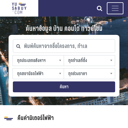
search
ค้นหาข้อมูล บ้าน คอนโด ทาวน์โฮม
พิมพ์ค้นหาจากชื่อโครงการ, ทำเล
ทุกประเภทอสังหาฯ
ทุกทำเลที่ตั้ง
ทุกประเภทอสังหาฯ
ทุกทำเลที่ตั้ง
sproperty
slocation
ทุกสถานีรถไฟฟ้า
ทุกช่วงราคา
ทุกสถานีรถไฟฟ้า
ทุกช่วงราคา
strain-station
sprice
ค้นหา
คืนค่ามิเตอร์ไฟฟ้า