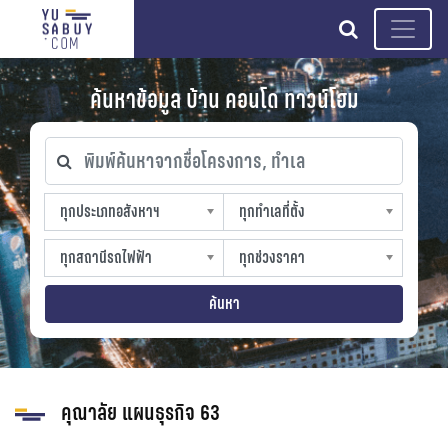
search
ค้นหาข้อมูล บ้าน คอนโด ทาวน์โฮม
พิมพ์ค้นหาจากชื่อโครงการ, ทำเล
ทุกประเภทอสังหาฯ
ทุกทำเลที่ตั้ง
ทุกประเภทอสังหาฯ
ทุกทำเลที่ตั้ง
sproperty
slocation
ทุกสถานีรถไฟฟ้า
ทุกช่วงราคา
ทุกสถานีรถไฟฟ้า
ทุกช่วงราคา
strain-station
sprice
ค้นหา
คุณาลัย แผนธุรกิจ 63