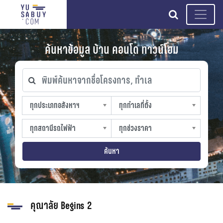
search
ค้นหาข้อมูล บ้าน คอนโด ทาวน์โฮม
พิมพ์ค้นหาจากชื่อโครงการ, ทำเล
ทุกประเภทอสังหาฯ
ทุกทำเลที่ตั้ง
ทุกประเภทอสังหาฯ
ทุกทำเลที่ตั้ง
sproperty
slocation
ทุกสถานีรถไฟฟ้า
ทุกช่วงราคา
ทุกสถานีรถไฟฟ้า
ทุกช่วงราคา
strain-station
sprice
ค้นหา
คุณาลัย Begins 2