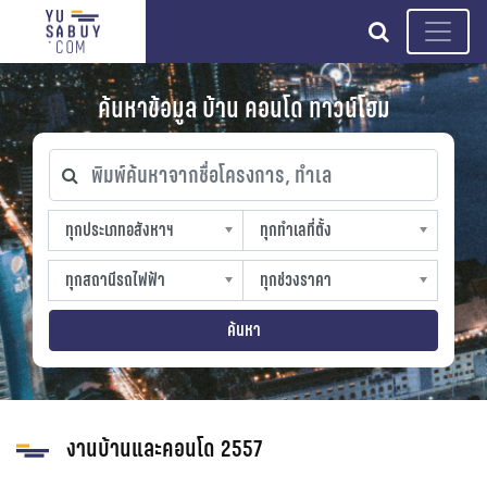
search
ค้นหาข้อมูล บ้าน คอนโด ทาวน์โฮม
พิมพ์ค้นหาจากชื่อโครงการ, ทำเล
ทุกประเภทอสังหาฯ
ทุกทำเลที่ตั้ง
ทุกประเภทอสังหาฯ
ทุกทำเลที่ตั้ง
sproperty
slocation
ทุกสถานีรถไฟฟ้า
ทุกช่วงราคา
ทุกสถานีรถไฟฟ้า
ทุกช่วงราคา
strain-station
sprice
ค้นหา
งานบ้านและคอนโด 2557