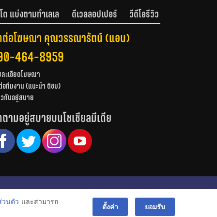
โด แบ่งตามทำเลเล
ดีเวลลอปเปอร์
วีดีโอรีวิว
ดต่อโฆษณา คุณวรรณารัตน์ (แอน)
90-464-8959
ยละเอียดโฆษณา
ต่อทีมงาน (แนะนำ ติชม)
่ยวกับอยู่สบาย
ดตามอยู่สบายบนโซเชียลมีเดีย
© สงวนลิขสิทธิ์ 2556-2564
่วนตัว
และสามารถ
bac
ตั้งค่า
ยอมรับ