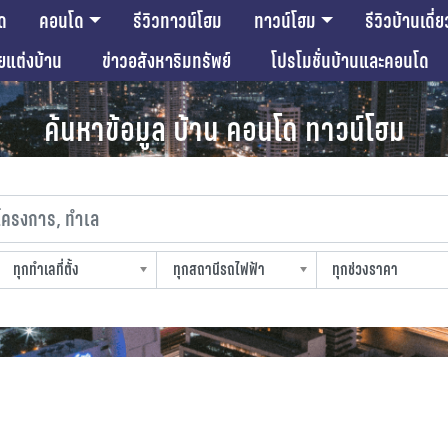
ด
คอนโด
รีวิวทาวน์โฮม
ทาวน์โฮม
รีวิวบ้านเดี่ย
ียแต่งบ้าน
ข่าวอสังหาริมทรัพย์
โปรโมชั่นบ้านและคอนโด
ค้นหาข้อมูล บ้าน คอนโด ทาวน์โฮม
งการ, ทำเล
ทุกทำเลที่ตั้ง
ทุกสถานีรถไฟฟ้า
ทุกช่วงราคา
slocation
strain-station
sprice