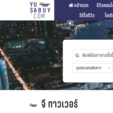
หน้าแรก
รีวิวคอนโ
วีดีโอรีวิว
ไอเด
พิมพ์ค้นหาจากชื่อโคร
ทุกประเภทอสังหาฯ
ทุกทำเลที่ตั้ง
ทุกสถานีรถไฟฟ้า
ทุกช่วงราคา
ทุกประเภทอสังหาฯ
sproperty
จี ทาวเวอร์