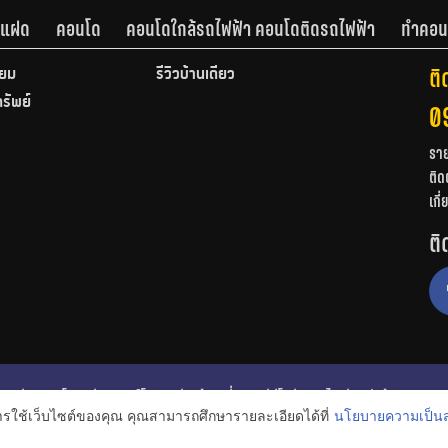
านแฝด
คอนโด
คอนโดใกล้รถไฟฟ้า คอนโดติดรถไฟฟ้า
ทำคอน
ติ
ียม
รีวิวบ้านเดี่ยว
ทรัพย์
0
รา
ติด
เกี
ติ
ก
รีวิวคอนโด
รีวิวทาวน์โฮม
รีวิวบ้านเดี่ยว
วีดีโอรีวิว
ไอเดียแต่งบ้าน
การใช้เว็บไซต์ของคุณ คุณสามารถศึกษารายละเอียดได้ที่
นโยบายความเป็นส
งหาริมทรัพย์
โปรโมชั่นบ้านและคอนโด
โครงการน่าสนใจ