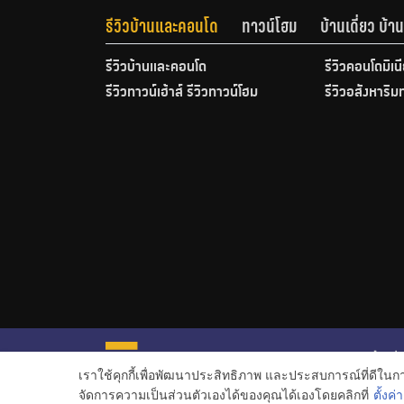
รีวิวบ้านและคอนโด
ทาวน์โฮม
บ้านเดี่ยว บ้
รีวิวบ้านและคอนโด
รีวิวคอนโดมิเน
รีวิวทาวน์เฮ้าส์ รีวิวทาวน์โฮม
รีวิวอสังหาริม
หน้าหลั
เราใช้คุกกี้เพื่อพัฒนาประสิทธิภาพ และประสบการณ์ที่ดีใน
ข่าวอสั
จัดการความเป็นส่วนตัวเองได้ของคุณได้เองโดยคลิกที่
ตั้งค่า