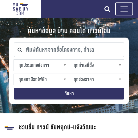
search
ค้นหาข้อมูล บ้าน คอนโด ทาวน์โฮม
พิมพ์ค้นหาจากชื่อโครงการ, ทำเล
ทุกประเภทอสังหาฯ
ทุกทำเลที่ตั้ง
ทุกประเภทอสังหาฯ
ทุกทำเลที่ตั้ง
sproperty
slocation
ทุกสถานีรถไฟฟ้า
ทุกช่วงราคา
ทุกสถานีรถไฟฟ้า
ทุกช่วงราคา
strain-station
sprice
ค้นหา
ชวนชื่น ทาวน์ ชัยพฤกษ์-แจ้งวัฒนะ