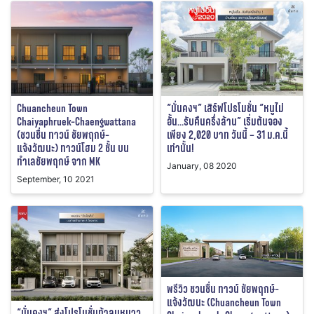
Chuancheun Town
“มั่นคงฯ” เสิร์ฟโปรโมชั่น “หนูไม่
Chaiyaphruek-Chaengwattana
อั้น…รับคืนครึ่งล้าน” เริ่มต้นจอง
(ชวนชื่น ทาวน์ ชัยพฤกษ์-
เพียง 2,020 บาท วันนี้ – 31 ม.ค.นี้
แจ้งวัฒนะ) ทาวน์โฮม 2 ชั้น บน
เท่านั้น!
ทำเลชัยพฤกษ์ จาก MK
January, 08 2020
September, 10 2021
พรีวิว ชวนชื่น ทาวน์ ชัยพฤกษ์-
แจ้งวัฒนะ (Chuancheun Town
“มั่นคงฯ” ส่งโปรโมชั่นท้าลมหนาว