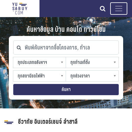
search
ค้นหาข้อมูล บ้าน คอนโด ทาวน์โฮม
พิมพ์ค้นหาจากชื่อโครงการ, ทำเล
ทุกประเภทอสังหาฯ
ทุกทำเลที่ตั้ง
ทุกประเภทอสังหาฯ
ทุกทำเลที่ตั้ง
sproperty
slocation
ทุกสถานีรถไฟฟ้า
ทุกช่วงราคา
ทุกสถานีรถไฟฟ้า
ทุกช่วงราคา
strain-station
sprice
ค้นหา
ชีวาทัย อินเตอร์เชนจ์ ลำสาลี