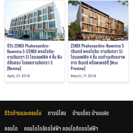
รีวิว ZENEX Phahonyothin-
ZENEX Phahonyothin-Ramintra 5
Ramintra 5 (ZENEX พหลโยธิน-
(ซีเนกซ์ พหลโยธิน-รามอินทรา 5)
รามอินทรา 5) โฮมออฟฟิศ 4 ชั้น ฟัง
โฮมออฟฟิศ 4 ชั้น บนทำเลศักยภาพ
ก์ชั่นครบ ในซอยรามอินทรา 5
จาก ซีเนกซ์ พร็อพเพอร์ตี้ [Mini
[Review]
Preview]
April, 01 2019
March, 11 2019
รีวิวบ้านและคอนโด
ทาวน์โฮม
บ้านเดี่ยว บ้านแฝด
คอนโด
คอนโดใกล้รถไฟฟ้า คอนโดติดรถไฟฟ้า