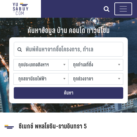
search
ค้นหาข้อมูล บ้าน คอนโด ทาวน์โฮม
พิมพ์ค้นหาจากชื่อโครงการ, ทำเล
ทุกประเภทอสังหาฯ
ทุกทำเลที่ตั้ง
ทุกประเภทอสังหาฯ
ทุกทำเลที่ตั้ง
sproperty
slocation
ทุกสถานีรถไฟฟ้า
ทุกช่วงราคา
ทุกสถานีรถไฟฟ้า
ทุกช่วงราคา
strain-station
sprice
ค้นหา
ซีเนกซ์ พหลโยธิน-รามอินทรา 5