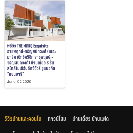
พรีวิว THE MARQ Exquisite
ราชพฤกษ์-จรัญสนิทวงศ์ (เดอะ
มาร์ค เอ็กซ์ควิซิท ราชพฤกษ์ –
จรัญสนิทวงศ์) บ้านเดี่ยว 3 ชั้น
สไตล์โมเดิร์นลักซ์ชัวรี่ ชูแนวคิด
“คอนมาริ”
June, 02 2020
รีวิวบ้านและคอนโด
ทาวน์โฮม
บ้านเดี่ยว บ้านแฝด