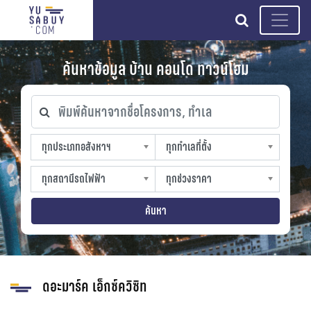
search
ค้นหาข้อมูล บ้าน คอนโด ทาวน์โฮม
พิมพ์ค้นหาจากชื่อโครงการ, ทำเล
ทุกประเภทอสังหาฯ
ทุกทำเลที่ตั้ง
ทุกประเภทอสังหาฯ
ทุกทำเลที่ตั้ง
sproperty
slocation
ทุกสถานีรถไฟฟ้า
ทุกช่วงราคา
ทุกสถานีรถไฟฟ้า
ทุกช่วงราคา
strain-station
sprice
ค้นหา
ดอะมาร์ค เอ็กซ์ควิซิท