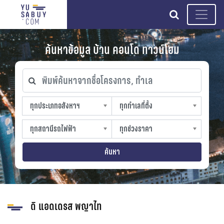
search
ค้นหาข้อมูล บ้าน คอนโด ทาวน์โฮม
พิมพ์ค้นหาจากชื่อโครงการ, ทำเล
ทุกประเภทอสังหาฯ
ทุกทำเลที่ตั้ง
ทุกประเภทอสังหาฯ
ทุกทำเลที่ตั้ง
sproperty
slocation
ทุกสถานีรถไฟฟ้า
ทุกช่วงราคา
ทุกสถานีรถไฟฟ้า
ทุกช่วงราคา
strain-station
sprice
ค้นหา
ดิ แอดเดรส พญาไท