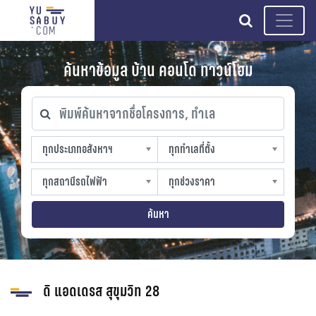
search
ค้นหาข้อมูล บ้าน คอนโด ทาวน์โฮม
พิมพ์ค้นหาจากชื่อโครงการ, ทำเล
ทุกประเภทอสังหาฯ
ทุกทำเลที่ตั้ง
ทุกประเภทอสังหาฯ
ทุกทำเลที่ตั้ง
sproperty
slocation
ทุกสถานีรถไฟฟ้า
ทุกช่วงราคา
ทุกสถานีรถไฟฟ้า
ทุกช่วงราคา
strain-station
sprice
ค้นหา
ดิ แอดเดรส สุขุมวิท 28