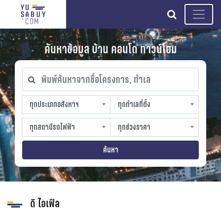
search
ค้นหาข้อมูล บ้าน คอนโด ทาวน์โฮม
พิมพ์ค้นหาจากชื่อโครงการ, ทำเล
ทุกประเภทอสังหาฯ
ทุกทำเลที่ตั้ง
ทุกประเภทอสังหาฯ
ทุกทำเลที่ตั้ง
sproperty
slocation
ทุกสถานีรถไฟฟ้า
ทุกช่วงราคา
ทุกสถานีรถไฟฟ้า
ทุกช่วงราคา
strain-station
sprice
ค้นหา
ดิ ไอเฟิล