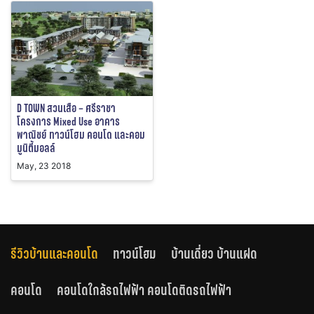
D TOWN สวนเสือ – ศรีราชา
โครงการ Mixed Use อาคาร
พาณิชย์ ทาวน์โฮม คอนโด และคอม
มูนิตี้มอลล์
May, 23 2018
รีวิวบ้านและคอนโด
ทาวน์โฮม
บ้านเดี่ยว บ้านแฝด
คอนโด
คอนโดใกล้รถไฟฟ้า คอนโดติดรถไฟฟ้า