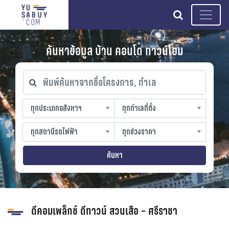
search
ค้นหาข้อมูล บ้าน คอนโด ทาวน์โฮม
พิมพ์ค้นหาจากชื่อโครงการ, ทำเล
ทุกประเภทอสังหาฯ
ทุกทำเลที่ตั้ง
ทุกประเภทอสังหาฯ
ทุกทำเลที่ตั้ง
sproperty
slocation
ทุกสถานีรถไฟฟ้า
ทุกช่วงราคา
ทุกสถานีรถไฟฟ้า
ทุกช่วงราคา
strain-station
sprice
ค้นหา
ดีคอมเพล็กช์ ดีทาวน์ สวนเสือ – ศรีราชา