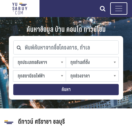
search
ค้นหาข้อมูล บ้าน คอนโด ทาวน์โฮม
พิมพ์ค้นหาจากชื่อโครงการ, ทำเล
ทุกประเภทอสังหาฯ
ทุกทำเลที่ตั้ง
ทุกประเภทอสังหาฯ
ทุกทำเลที่ตั้ง
sproperty
slocation
ทุกสถานีรถไฟฟ้า
ทุกช่วงราคา
ทุกสถานีรถไฟฟ้า
ทุกช่วงราคา
strain-station
sprice
ค้นหา
ดีทาวน์ ศรีราชา ชลบุรี