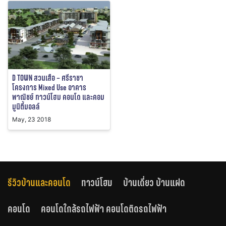
D TOWN สวนเสือ – ศรีราชา
โครงการ Mixed Use อาคาร
พาณิชย์ ทาวน์โฮม คอนโด และคอม
มูนิตี้มอลล์
May, 23 2018
รีวิวบ้านและคอนโด
ทาวน์โฮม
บ้านเดี่ยว บ้านแฝด
คอนโด
คอนโดใกล้รถไฟฟ้า คอนโดติดรถไฟฟ้า