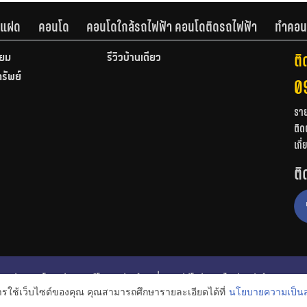
านแฝด
คอนโด
คอนโดใกล้รถไฟฟ้า คอนโดติดรถไฟฟ้า
ทำคอน
ติ
ียม
รีวิวบ้านเดี่ยว
ทรัพย์
0
รา
ติด
เกี
ติ
ก
รีวิวคอนโด
รีวิวทาวน์โฮม
รีวิวบ้านเดี่ยว
วีดีโอรีวิว
ไอเดียแต่งบ้าน
การใช้เว็บไซต์ของคุณ คุณสามารถศึกษารายละเอียดได้ที่
นโยบายความเป็นส
งหาริมทรัพย์
โปรโมชั่นบ้านและคอนโด
โครงการน่าสนใจ