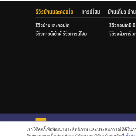
รีวิวบ้านและคอนโด
ทาวน์โฮม
บ้านเดี่ยว บ้
รีวิวบ้านและคอนโด
รีวิวคอนโดมิเน
รีวิวทาวน์เฮ้าส์ รีวิวทาวน์โฮม
รีวิวอสังหาริม
หน้าหลั
เราใช้คุกกี้เพื่อพัฒนาประสิทธิภาพ และประสบการณ์ที่ดีใน
ข่าวอสั
จัดการความเป็นส่วนตัวเองได้ของคุณได้เองโดยคลิกที่
ตั้งค่า