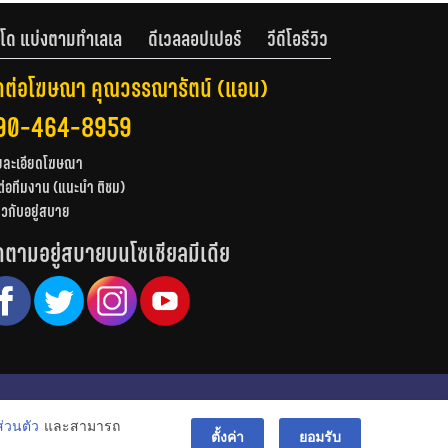
โด แบ่งตามทำเลเล
ดีเวลลอปเปอร์
วีดีโอรีวิว
ดต่อโฆษณา คุณวรรณารัตน์ (แอน)
90-464-8959
ยละเอียดโฆษณา
ต่อทีมงาน (แนะนำ ติชม)
่ยวกับอยู่สบาย
ดตามอยู่สบายบนโซเชียลมีเดีย
© สงวนลิขสิทธิ์ 2556-2564
่วนตัว
และสามารถ
bac
ตั้งค่า
ยอมรับ