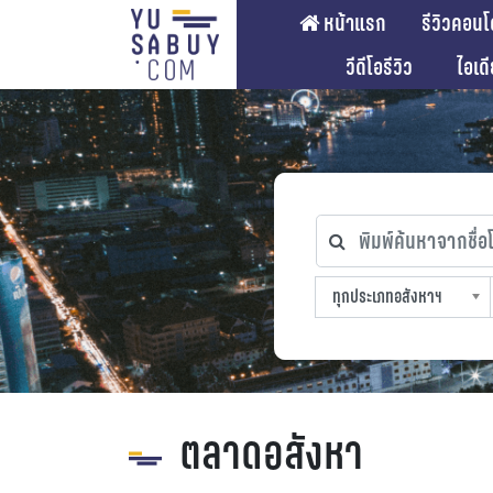
หน้าแรก
รีวิวคอนโ
วีดีโอรีวิว
ไอเด
พิมพ์ค้นหาจากชื่อโคร
ทุกประเภทอสังหาฯ
ทุกทำเลที่ตั้ง
ทุกสถานีรถไฟฟ้า
ทุกช่วงราคา
ทุกประเภทอสังหาฯ
sproperty
ตลาดอสังหา