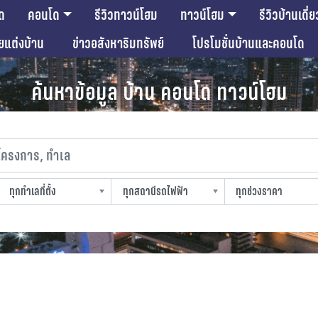
ด
คอนโด
รีวิวทาวน์โฮม
ทาวน์โฮม
รีวิวบ้านเดี่ย
ียแต่งบ้าน
ข่าวอสังหาริมทรัพย์
โปรโมชั่นบ้านและคอนโด
ค้นหาข้อมูล บ้าน คอนโด ทาวน์โฮม
งการ, ทำเล
ทุกทำเลที่ตั้ง
ทุกสถานีรถไฟฟ้า
ทุกช่วงราคา
slocation
strain-station
sprice