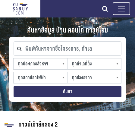
search
ค้นหาข้อมูล บ้าน คอนโด ทาวน์โฮม
พิมพ์ค้นหาจากชื่อโครงการ, ทำเล
ทุกประเภทอสังหาฯ
ทุกทำเลที่ตั้ง
ทุกประเภทอสังหาฯ
ทุกทำเลที่ตั้ง
sproperty
slocation
ทุกสถานีรถไฟฟ้า
ทุกช่วงราคา
ทุกสถานีรถไฟฟ้า
ทุกช่วงราคา
strain-station
sprice
ค้นหา
ทาวน์เฮ้าส์คลอง 2