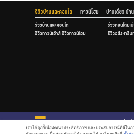
รีวิวบ้านและคอนโด
ทาวน์โฮม
บ้านเดี่ยว บ้
รีวิวบ้านและคอนโด
รีวิวคอนโดมิเน
รีวิวทาวน์เฮ้าส์ รีวิวทาวน์โฮม
รีวิวอสังหาริม
หน้าหลั
เราใช้คุกกี้เพื่อพัฒนาประสิทธิภาพ และประสบการณ์ที่ดีใน
ข่าวอสั
จัดการความเป็นส่วนตัวเองได้ของคุณได้เองโดยคลิกที่
ตั้งค่า