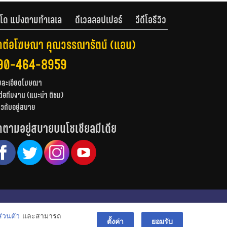
โด แบ่งตามทำเลเล
ดีเวลลอปเปอร์
วีดีโอรีวิว
ดต่อโฆษณา คุณวรรณารัตน์ (แอน)
90-464-8959
ยละเอียดโฆษณา
ต่อทีมงาน (แนะนำ ติชม)
่ยวกับอยู่สบาย
ดตามอยู่สบายบนโซเชียลมีเดีย
© สงวนลิขสิทธิ์ 2556-2564
่วนตัว
และสามารถ
bac
ตั้งค่า
ยอมรับ