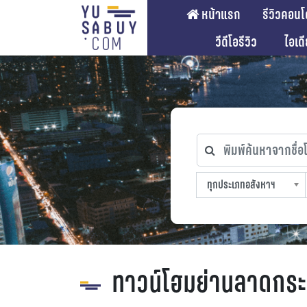
หน้าแรก
รีวิวคอนโ
วีดีโอรีวิว
ไอเด
พิมพ์ค้นหาจากชื่อโคร
ทุกประเภทอสังหาฯ
ทุกทำเลที่ตั้ง
ทุกสถานีรถไฟฟ้า
ทุกช่วงราคา
ทุกประเภทอสังหาฯ
sproperty
ทาวน์โฮมย่านลาดกระ