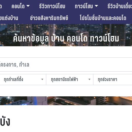
ด
คอนโด
รีวิวทาวน์โฮม
ทาวน์โฮม
รีวิวบ้านเดี่ย
ียแต่งบ้าน
ข่าวอสังหาริมทรัพย์
โปรโมชั่นบ้านและคอนโด
ค้นหาข้อมูล บ้าน คอนโด ทาวน์โฮม
งการ, ทำเล
ทุกทำเลที่ตั้ง
ทุกสถานีรถไฟฟ้า
ทุกช่วงราคา
slocation
strain-station
sprice
บัง