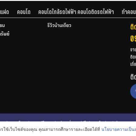
านแฝด
คอนโด
คอนโดใกล้รถไฟฟ้า คอนโดติดรถไฟฟ้า
ทำคอน
ติ
ียม
รีวิวบ้านเดี่ยว
ทรัพย์
0
รา
ติด
เกี
ติ
ก
รีวิวคอนโด
รีวิวทาวน์โฮม
รีวิวบ้านเดี่ยว
วีดีโอรีวิว
ไอเดียแต่งบ้าน
การใช้เว็บไซต์ของคุณ คุณสามารถศึกษารายละเอียดได้ที่
นโยบายความเป็นส
งหาริมทรัพย์
โปรโมชั่นบ้านและคอนโด
โครงการน่าสนใจ