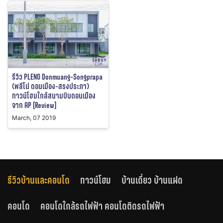
รีวิว PLENO Donmuang-Songprapa
(พลีโน่ ดอนเมือง-สรงประภา)
ทาวน์โฮมใกล้สนามบินดอนเมือง
จาก AP [Review]
March, 07 2019
รีวิวบ้านและคอนโด
ทาวน์โฮม
บ้านเดี่ยว บ้านแฝด
คอนโด
คอนโดใกล้รถไฟฟ้า คอนโดติดรถไฟฟ้า