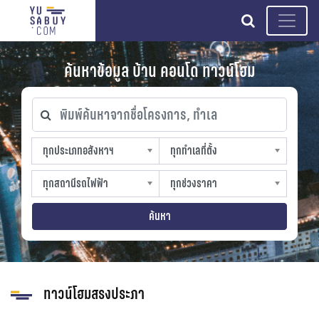
search
ค้นหาข้อมูล บ้าน คอนโด ทาวน์โฮม
พิมพ์ค้นหาจากชื่อโครงการ, ทำเล
ทุกประเภทอสังหาฯ
ทุกทำเลที่ตั้ง
ทุกประเภทอสังหาฯ
ทุกทำเลที่ตั้ง
sproperty
slocation
ทุกสถานีรถไฟฟ้า
ทุกช่วงราคา
ทุกสถานีรถไฟฟ้า
ทุกช่วงราคา
strain-station
sprice
ค้นหา
ทาวน์โฮมสรงประภา