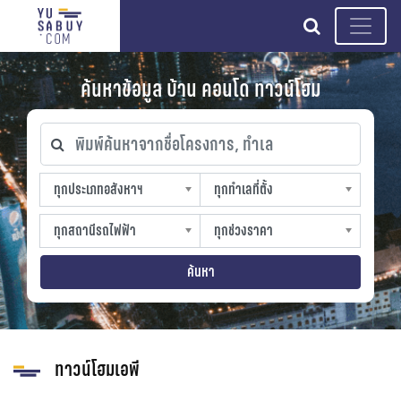
search
ค้นหาข้อมูล บ้าน คอนโด ทาวน์โฮม
พิมพ์ค้นหาจากชื่อโครงการ, ทำเล
ทุกประเภทอสังหาฯ
ทุกทำเลที่ตั้ง
ทุกประเภทอสังหาฯ
ทุกทำเลที่ตั้ง
sproperty
slocation
ทุกสถานีรถไฟฟ้า
ทุกช่วงราคา
ทุกสถานีรถไฟฟ้า
ทุกช่วงราคา
strain-station
sprice
ค้นหา
ทาวน์โฮมเอพี