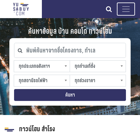
search
ค้นหาข้อมูล บ้าน คอนโด ทาวน์โฮม
พิมพ์ค้นหาจากชื่อโครงการ, ทำเล
ทุกประเภทอสังหาฯ
ทุกทำเลที่ตั้ง
ทุกประเภทอสังหาฯ
ทุกทำเลที่ตั้ง
sproperty
slocation
ทุกสถานีรถไฟฟ้า
ทุกช่วงราคา
ทุกสถานีรถไฟฟ้า
ทุกช่วงราคา
strain-station
sprice
ค้นหา
ทาวน์โฮม สำโรง