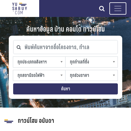
search
ค้นหาข้อมูล บ้าน คอนโด ทาวน์โฮม
พิมพ์ค้นหาจากชื่อโครงการ, ทำเล
ทุกประเภทอสังหาฯ
ทุกทำเลที่ตั้ง
ทุกประเภทอสังหาฯ
ทุกทำเลที่ตั้ง
sproperty
slocation
ทุกสถานีรถไฟฟ้า
ทุกช่วงราคา
ทุกสถานีรถไฟฟ้า
ทุกช่วงราคา
strain-station
sprice
ค้นหา
ทาวน์โฮม อนันดา