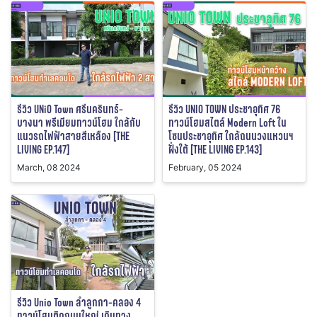
รีวิว UNiO Town ศรีนครินทร์-
รีวิว UNIO TOWN ประชาอุทิศ 76
บางนา พรีเมียมทาวน์โฮม ใกล้กับ
ทาวน์โฮมสไตล์ Modern Loft ใน
แนวรถไฟฟ้าสายสีเหลือง [THE
โซนประชาอุทิศ ใกล้ถนนวงแหวนฯ
LIVING EP.147]
ฝั่งใต้ [THE LIVING EP.143]
March, 08 2024
February, 05 2024
รีวิว Unio Town ลำลูกกา-คลอง 4
ทาวน์โฮมติดถนนใหญ่ เดินทาง